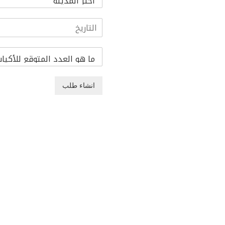
انشاء طلب