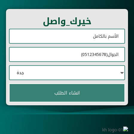
خيرك_واصل