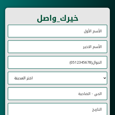
خيرك_واصل