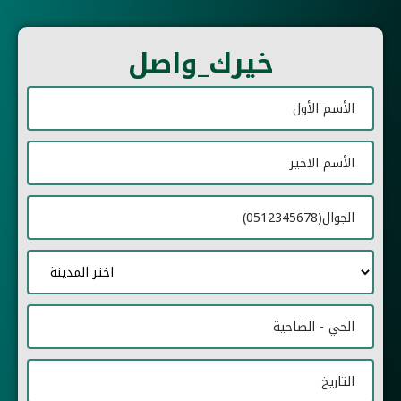
خيرك_واصل